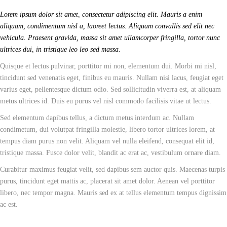
Lorem ipsum dolor sit amet, consectetur adipiscing elit. Mauris a enim
aliquam, condimentum nisl a, laoreet lectus. Aliquam convallis sed elit nec
vehicula. Praesent gravida, massa sit amet ullamcorper fringilla, tortor nunc
ultrices dui, in tristique leo leo sed massa.
Quisque et lectus pulvinar, porttitor mi non, elementum dui. Morbi mi nisl,
tincidunt sed venenatis eget, finibus eu mauris. Nullam nisi lacus, feugiat eget
varius eget, pellentesque dictum odio. Sed sollicitudin viverra est, at aliquam
metus ultrices id. Duis eu purus vel nisl commodo facilisis vitae ut lectus.
Sed elementum dapibus tellus, a dictum metus interdum ac. Nullam
condimetum, dui volutpat fringilla molestie, libero tortor ultrices lorem, at
tempus diam purus non velit. Aliquam vel nulla eleifend, consequat elit id,
tristique massa. Fusce dolor velit, blandit ac erat ac, vestibulum ornare diam.
Curabitur maximus feugiat velit, sed dapibus sem auctor quis. Maecenas turpis
purus, tincidunt eget mattis ac, placerat sit amet dolor. Aenean vel porttitor
libero, nec tempor magna. Mauris sed ex at tellus elementum tempus dignissim
ac est.